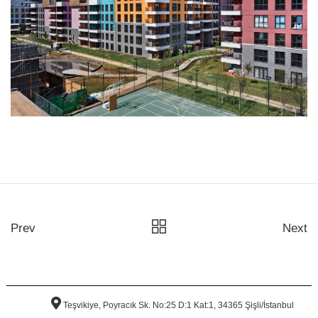
Prev
Next
Teşvikiye, Poyracık Sk. No:25 D:1 Kat:1, 34365 Şişli/İstanbul